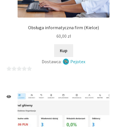
Obsługa informatyczna firm (Kielce)
60,00
zł
Kup
Dostawca:
Pejotex
0
o
u
t
o
f
5