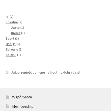
u
t
o
7
IT
7
f
produktów
2
Lokalne
2
5
produkty
1
Jasło
1
produkt
1
Kielce
1
3
produkt
Sport
3
produkty
5
Usługi
5
produktów
1
Zdrowie
1
1
produkt
Książki
1
produkt
Jak przenieść domenę na hosting dobrada.pl
Współpraca
Membership