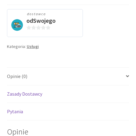
dostawca
odSwojego
0
o
Kategoria:
Usługi
u
t
o
f
5
Opinie (0)
Zasady Dostawcy
Pytania
Opinie