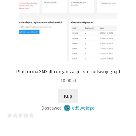
Platforma SMS dla organizacji – sms.odswojego.pl
10,00
zł
Kup
Dostawca:
odSwojego
0
o