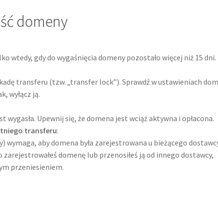
eść domeny
ko wtedy, gdy do wygaśnięcia domeny pozostało więcej niż 15 dni.
adę transferu (tzw. „transfer lock”). Sprawdź w ustawieniach dom
k, wyłącz ją.
t wygasła. Upewnij się, że domena jest wciąż aktywna i opłacona.
tatniego transferu
:
y) wymaga, aby domena była zarejestrowana u bieżącego dostawc
nio zarejestrowałeś domenę lub przenosiłeś ją od innego dostawcy,
ym przeniesieniem.