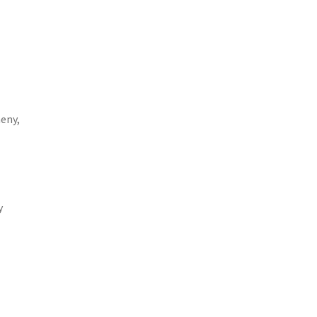
eny,
y