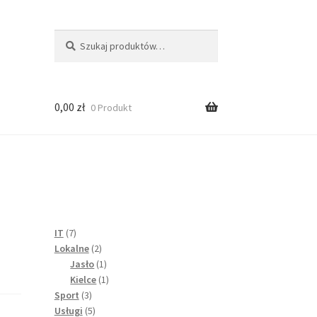
Szukaj:
Szukaj
0,00
zł
0 Produkt
7
IT
7
produktów
2
Lokalne
2
produkty
1
Jasło
1
produkt
1
Kielce
1
3
produkt
Sport
3
produkty
5
Usługi
5