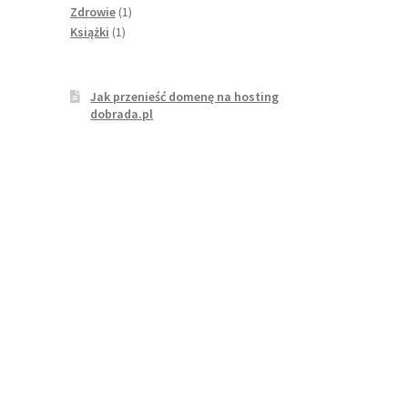
produktów
1
Zdrowie
1
1
produkt
Książki
1
produkt
Jak przenieść domenę na hosting
dobrada.pl