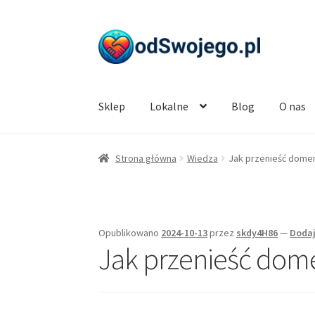
Przejdź
Przejdź
do
do
nawigacji
treści
Sklep
Lokalne
Blog
O nas
Strona główna
Wiedza
Jak przenieść domen
Opublikowano
2024-10-13
przez
skdy4H86
—
Doda
Jak przenieść dome