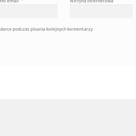
res email
*
Witryna internetowa
darce podczas pisania kolejnych komentarzy.